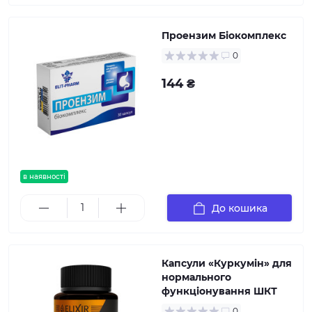
Проензим Біокомплекс
0
144 ₴
в наявності
До кошика
Капсули «Куркумін» для
нормального
функціонування ШКТ
0