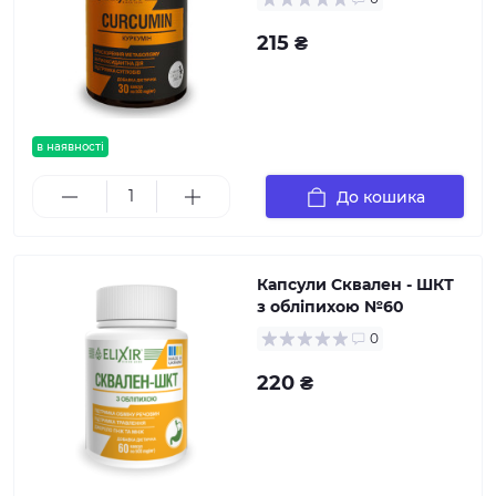
215 ₴
в наявності
До кошика
Капсули Сквален - ШКТ
з обліпихою №60
0
220 ₴