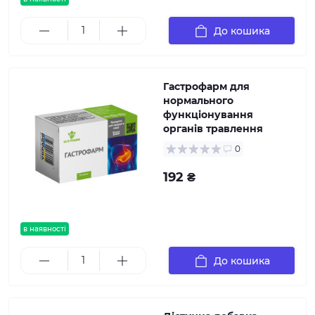
До кошика
Гастрофарм для
нормального
функціонування
органів травлення
0
192 ₴
в наявності
До кошика