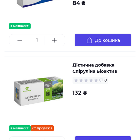
84 ₴
в наявності
До кошика
Дієтична добавка
Спіруліна Біоактив
0
132 ₴
в наявності
хіт продажів