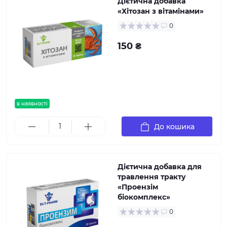
Дієтична добавка
«Хітозан з вітамінами»
0
150 ₴
в наявності
До кошика
Дієтична добавка для
травлення тракту
«Проензім
біокомплекс»
0