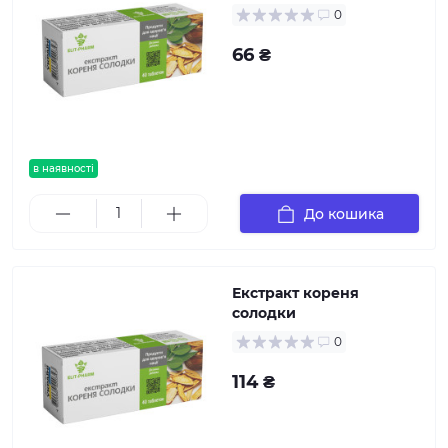
0
66 ₴
в наявності
До кошика
Екстракт кореня
солодки
0
114 ₴