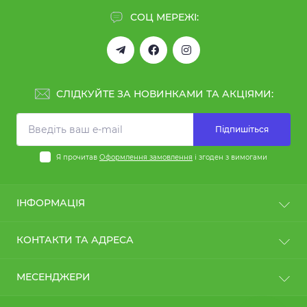
СОЦ МЕРЕЖІ:
СЛІДКУЙТЕ ЗА НОВИНКАМИ ТА АКЦІЯМИ:
Підпишіться
Я прочитав
Оформлення замовлення
і згоден з вимогами
ІНФОРМАЦІЯ
Повернення та обмін
КОНТАКТИ ТА АДРЕСА
Про компанію
Оформлення замовлення
elit-pharm@i.ua
МЕСЕНДЖЕРИ
Оплата та доставка
Клуб клієнтів
Telegram