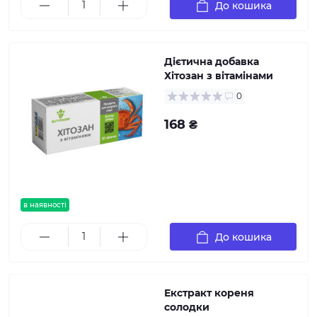
До кошика
Дієтична добавка
Хітозан з вітамінами
0
168 ₴
в наявності
До кошика
Екстракт кореня
солодки