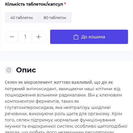
Кількість таблеток/капсул
*
40 таблеток
80 таблеток
До кошика
Опис
Селен як мікроелемент життєво важливий, що діє як
потужний
антиоксидант, захищаючи наші клітини від
пошкодження вільними радикалами. Він
є ключовим
компонентом ферментів, таких як
глутатіонпероксидаза, яка нейтралізує
шкідливі
речовини, виконуючи роль щита для організму. Крім
того, селен
підтримує нормальне функціонування
імунної та ендокринної систем, особливо
щитоподібної
залози, що робить його незамінним регулятором