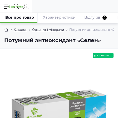
Все про товар
Характеристики
Відгуків
П
0
Каталог
Органічні мінерали
Потужний антиоксидант «Се
Потужний антиоксидант «Селен»
є в наявності