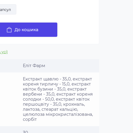
капсул
До кошика
 усі)
Еліт Фарм
Екстракт щавлю - 35,0, екстракт
кореня тирличу - 15,0, екстракт
квіток бузини - 35,0, екстракт
вербени - 35,0, екстракт кореня
солодки - 50,0, екстракт квіток
першоцвіту - 35,0, крохмаль,
лактоза, стеарат кальцію,
целюлоза мікрокристалізована,
сорбіт
30