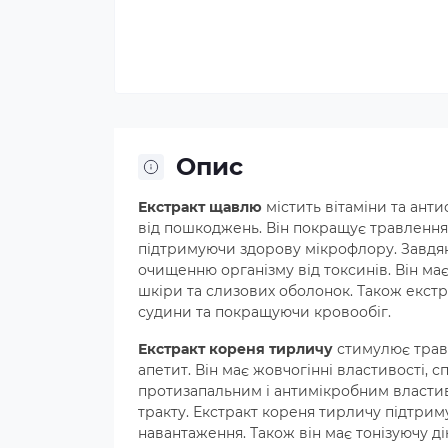
Опис
Екстракт щавлю
містить вітаміни та ант
від пошкоджень. Він покращує травленн
підтримуючи здорову мікрофлору. Завдяк
очищенню організму від токсинів. Він ма
шкіри та слизових оболонок. Також екст
судини та покращуючи кровообіг.
Екстракт кореня тирличу
стимулює трав
апетит. Він має жовчогінні властивості, 
протизапальним і антимікробним власти
тракту. Екстракт кореня тирличу підтрим
навантаження. Також він має тонізуючу ді