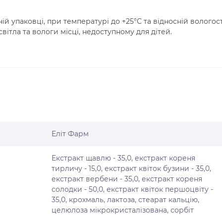
ній упаковці, при температурі до +25°С та відносній вологост
вітла та вологи місці, недоступному для дітей.
Еліт Фарм
Екстракт щавлю - 35,0, екстракт кореня
тирличу - 15,0, екстракт квіток бузини - 35,0,
екстракт вербени - 35,0, екстракт кореня
солодки - 50,0, екстракт квіток першоцвіту -
35,0, крохмаль, лактоза, стеарат кальцію,
целюлоза мікрокристалізована, сорбіт