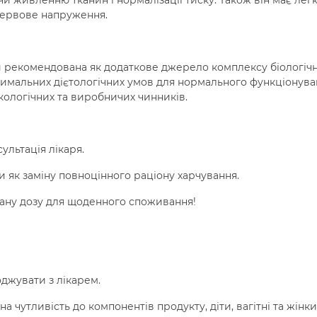
и живленню тканин і нормалізації тиску. Також він має лег
нервове напруження.
и рекомендована як додаткове джерело комплексу біологіч
имальних дієтологічних умов для нормального функціонува
кологічних та виробничих чинників.
льтація лікаря.
и як заміну повноцінного раціону харчування.
ану дозу для щоденного споживання!
джувати з лікарем.
на чутливість до компонентів продукту, діти, вагітні та жінки