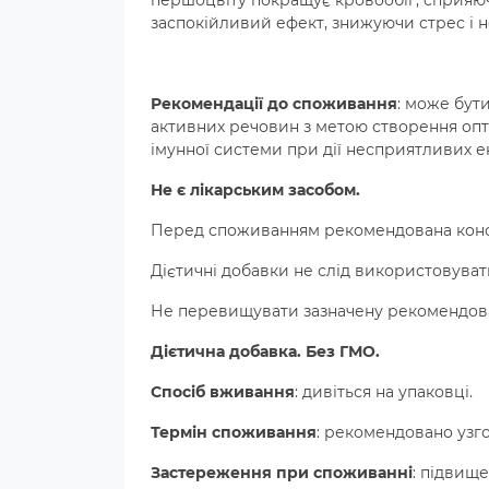
першоцвіту покращує кровообіг, сприяюч
заспокійливий ефект, знижуючи стрес і 
Рекомендації до споживання
: може бут
активних речовин з метою створення опт
імунної системи при дії несприятливих е
Не є лікарським засобом.
Перед споживанням рекомендована консу
Дієтичні добавки не слід використовуват
Не перевищувати зазначену рекомендов
Дієтична добавка. Без ГМО.
Спосіб вживання
: дивіться на упаковці.
Термін споживання
: рекомендовано узго
Застереження при споживанні
: підвище