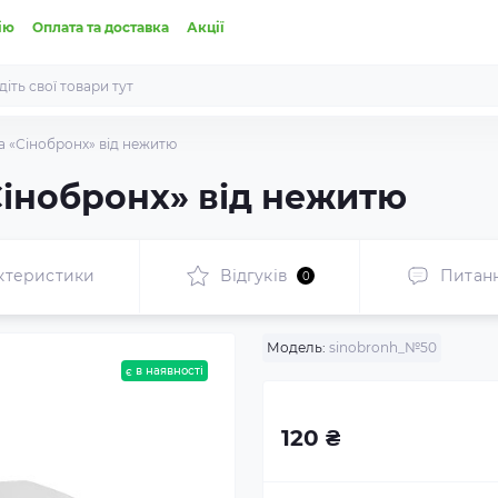
ію
Оплата та доставка
Акції
а «Сінобронх» від нежитю
Сінобронх» від нежитю
ктеристики
Відгуків
Питан
0
Модель:
sinobronh_№50
є в наявності
120 ₴