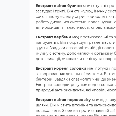
Екстракт квіток бузини
має потужні прот
застудах і грипі. Він стимулює імунну си
сечогінному ефекту сприяє виведенню то
роботу дихальної системи, полегшуючи к
антиоксидантні властивості, сповільнююч
Екстракт вербени
має протизапальні та 
напруженні. Він покращує травлення, с
здуття. Завдяки спазмолітичній дії полег
імунну систему, допомагаючи організму б
детоксикації, очищаючи печінку та покр
Екстракт кореня солодки
має потужні пр
захворюваннях дихальної системи. Він змі
бактерій. Завдяки спазмолітичній дії зме
Екстракт солодки регулює водно-сольови
природні антиоксиданти, які уповільнюють
Екстракт квіток першоцвіту
має відхарку
шляхи. Він містить вітаміни та антиоксид
пошкоджень. Завдяки протизапальній дії 