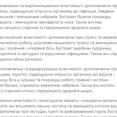
изапальні та жарознижувальні властивості, допомагаючи п
стему, підвищуючи опірність організму до інфекцій. Завдяки
ксинів і зменшенню набряків. Екстракт бузини покращує
ашель і зменшуючи закладеність носа. Також він має
и процеси старіння та підтримуючи здоров'я шкіри.
заспокійливі властивості, допомагаючи при стресі та нерво
тимулюючи роботу шлунково-кишкового тракту та зменшуюч
шує головний і м'язовий біль. Екстракт вербени підтримує
оротися із застудою та вірусними інфекціями. Також він сп
ащуючи обмін речовин.
отизапальні та відхаркувальні властивості, допомагаючи пр
цнює імунітет, підвищуючи опірність організму до вірусів і
ншує біль у шлунку та покращує роботу травної системи.
й баланс, сприяючи зниженню набряків. Також він містить
 старіння клітин і підтримують здоров’я шкіри.
вальні властивості, полегшуючи кашель і очищаючи дихаль
анти, які зміцнюють імунну систему та захищають клітини від
допомагає при застудах, грипі та захворюваннях горла. Екст