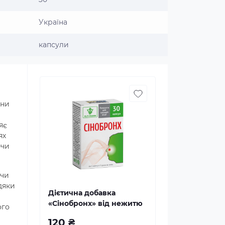
Україна
капсули
ини
яє
ях
ючи
ючи
дяки
Дієтична добавка
«Сінобронх» від нежитю
ого
120 ₴