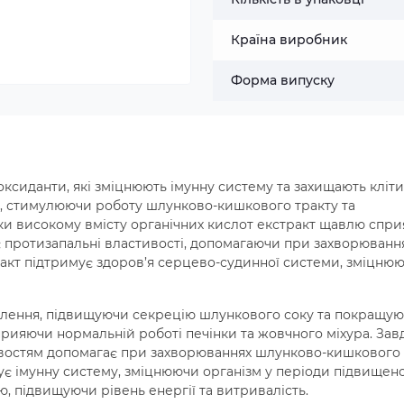
Країна виробник
Форма випуску
иоксиданти, які зміцнюють імунну систему та захищають кліт
я, стимулюючи роботу шлунково-кишкового тракту та
и високому вмісту органічних кислот екстракт щавлю спри
є протизапальні властивості, допомагаючи при захворюванн
ракт підтримує здоров’я серцево-судинної системи, зміцню
лення, підвищуючи секрецію шлункового соку та покращу
сприяючи нормальній роботі печінки та жовчного міхура. Зав
востям допомагає при захворюваннях шлунково-кишкового
ує імунну систему, зміцнюючи організм у періоди підвищен
ю, підвищуючи рівень енергії та витривалість.