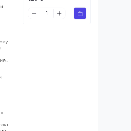
ри
вому
и
рияє
и
ні
ракт