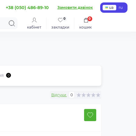
+38 (050) 486-89-10
Замовити дзвінок
ua
ru
0
0
кабінет
закладки
кошик
ня
0
Відгуки:
0