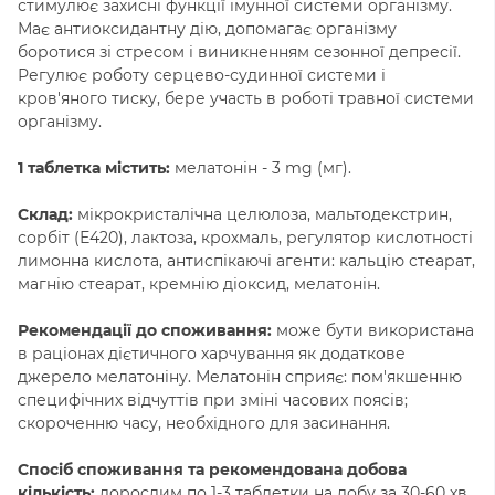
стимулює захисні функції імунної системи організму.
Має антиоксидантну дію, допомагає організму
боротися зі стресом і виникненням сезонної депресії.
Регулює роботу серцево-судинної системи і
кров'яного тиску, бере участь в роботі травної системи
організму.
1 таблетка містить:
мелатонін - 3 mg (мг).
Склад:
мікрокристалічна целюлоза, мальтодекстрин,
сорбіт (Е420), лактоза, крохмаль, регулятор кислотності
лимонна кислота, антиспікаючі агенти: кальцію стеарат,
магнію стеарат, кремнію діоксид, мелатонін.
Рекомендації до споживання:
може бути використана
в раціонах дієтичного харчування як додаткове
джерело мелатоніну. Мелатонін сприяє: пом'якшенню
специфічних відчуттів при зміні часових поясів;
скороченню часу, необхідного для засинання.
Спосіб споживання та рекомендована добова
кількість:
дорослим по 1-3 таблетки на добу за 30-60 хв.