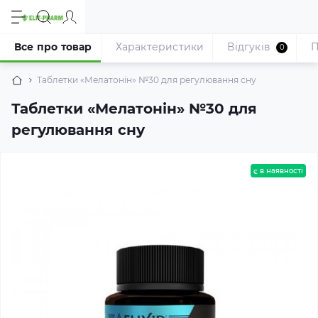
Все про товар
Характеристики
Відгуків
П
0
Таблетки «Мелатонін» №30 для регулювання сну
Таблетки «Мелатонін» №30 для
регулювання сну
є в наявності