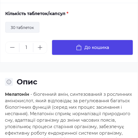
Кількість таблеток/капсул
*
30 таблеток
До кошика
Опис
Мелатонін
- біогенний амін, синтезований з рослинних
амінокислот, який відповідає за регулювання багатьох
біологічних функцій (серед них процес засинання і
неспання). Мелатонін сприяє нормалізації природного
сну, адаптації організму до зміни часових поясів,
уповільнює процеси старіння організму, забезпечує
ефективну роботу ендокринної системи організму,