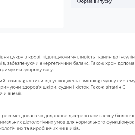
Форма випуску
івня цукру в крові, підвищуючи чутливість тканин до інсулін
ілків, забезпечуючи енергетичний баланс. Також хром допома
дтримуючи здорову вагу.
й захищає клітини від ушкоджень і зміцнює імунну систему
тримуючи здоров’я шкіри, судин і кісток. Також вітамін С
ючи анемії.
и рекомендована як додаткове джерело комплексу біологіч
имальних дієтологічних умов для нормального функціонува
кологічних та виробничих чинників.