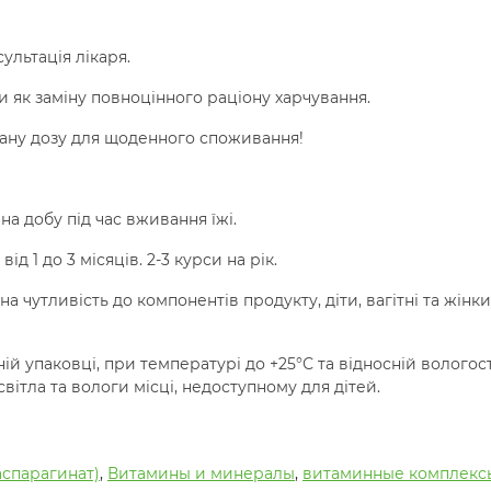
льтація лікаря.
и як заміну повноцінного раціону харчування.
ану дозу для щоденного споживання!
на добу під час вживання їжі.
ід 1 до 3 місяців. 2-3 курси на рік.
на чутливість до компонентів продукту, діти, вагітні та жінки
ній упаковці, при температурі до +25°С та відносній вологост
вітла та вологи місці, недоступному для дітей.
аспарагинат)
,
Витамины и минералы
,
витаминные комплекс