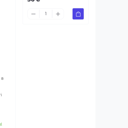
 в
і
ы