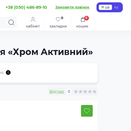
+38 (050) 486-89-10
Замовити дзвінок
ua
ru
0
0
кабінет
закладки
кошик
ня «Хром Активний»
ня
0
Відгуки:
0