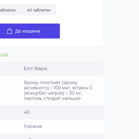
таблеток
40 таблеток
До кошика
 усі)
Еліт Фарм
Хрому піколінат (хрому
активного) – 100 мкг, вітамін С
(аскорбат натрію) – 30 мг,
лактоза, стеарат кальцію
40
Україна