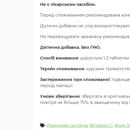
Не є лікарським засобом.
Перед споживанням рекомендована консу
Дієтичні добавки не слід використовуват
Не перевищувати зазначену рекомендов
Дієтична добавка. Без ГМО.
Спосіб вживання
:
дорослим 1-2 таблетки 
Термін споживання
:
курсами тривалістю в
Застереження при споживанні
: підвище
період лактації.
Умови зберігання
: зберігати в оригіналь
повітря не більше 75%, в захищеному від с
Иммунная система
,
Витамин С
,
Хром (