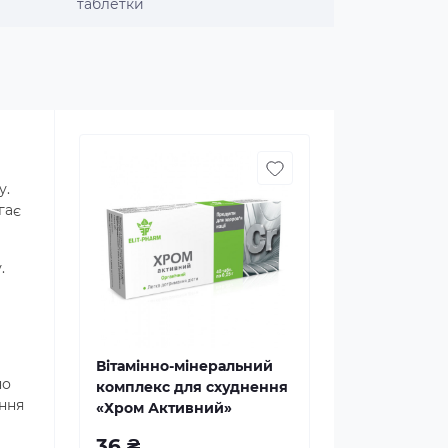
таблетки
у.
гає
.
Вітамінно-мінеральний
но
комплекс для схуднення
ння
«Хром Активний»
36 ₴