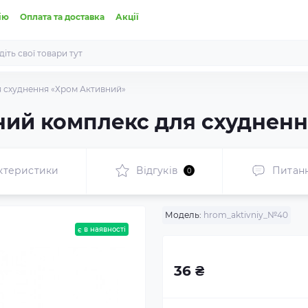
ію
Оплата та доставка
Акції
я схуднення «Хром Активний»
ний комплекс для схуднен
ктеристики
Відгуків
Питан
0
Модель:
hrom_aktivniy_№40
є в наявності
36 ₴