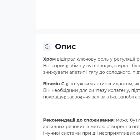
Опис
Хром
відіграє ключову роль у регуляції р
Він сприяє обміну вуглеводів, жирів і б
знижувати апетит і тягу до солодкого, пі
Вітамін С
є потужним антиоксидантом, яки
Він необхідний для синтезу колагену, під
покращує засвоєння заліза з їжі, запобіга
Рекомендації до споживання
: може бут
активних речовин з метою створення опт
імунної системи при дії несприятливих е