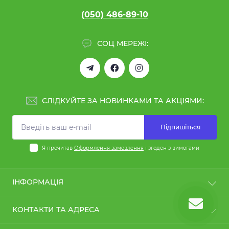
(050) 486-89-10
СОЦ МЕРЕЖІ:
СЛІДКУЙТЕ ЗА НОВИНКАМИ ТА АКЦІЯМИ:
Підпишіться
Я прочитав
Оформлення замовлення
і згоден з вимогами
ІНФОРМАЦІЯ
Повернення та обмін
КОНТАКТИ ТА АДРЕСА
Про компанію
Оформлення замовлення