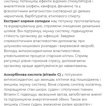
систему;
потенціює ефекти відомих стимуляторів і
аналептиків (кофеїн, камфора, фенамін) та є
фізіологічним антагоністом снотворної дії деяких
наркотиків, барбітуратів, етилового спирту.
Екстракт кореня солодки
має потужну протизапальну
та відхаркувальну дію, сприяючи очищенню дихальних
шляхів. Він підтримує імунну систему, підвищуючи
стійкість організму до інфекцій. Завдяки
спазмолітичним властивостям допомагає при
шлунково-кишкових розладах і виразковій хворобі.
Володіє антиоксидантними властивостями,
уповільнюючи процеси старіння клітин. Сприяє
регуляції рівня гормонів стресу, допомагаючи
організму краще адаптуватися до навантажень.
Аскорбінова кислота (вітамін C)
є потужним
антиоксидантом, що захищає клітини від пошкоджень і
зміцнює імунну систему. Вона сприяє синтезу колагену,
покращуючи стан шкіри, судин і сполучних тканин.
Вітамін C підвищує засвоєння заліза, запобігаючи анемії
та підтримуючи енергетичний обмін. Також він
зміцнює стінки судин, знижуючи ризик кровотеч і