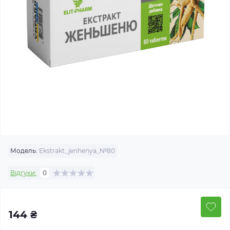
Модель:
Ekstrakt_jenhenya_№80
Відгуки:
0
144 ₴