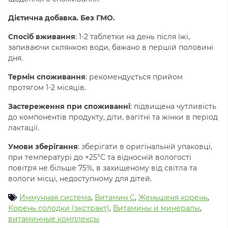
Дієтична добавка. Без ГМО.
Спосіб вживання
:
1-2 таблетки на день після їжі,
запиваючи склянкою води, бажано в першій половині
дня.
Термін споживання
:
рекомендується прийом
протягом 1-2 місяців.
Застереження при споживанні
: підвищена чутливість
до компонентів продукту, діти, вагітні та жінки в період
лактації.
Умови зберігання
: зберігати в оригінальній упаковці,
при температурі до +25°С та відносній вологості
повітря не більше 75%, в захищеному від світла та
вологи місці, недоступному для дітей.
Иммунная система
,
Витамин С
,
Женьшеня корень
,
Корень солодки (экстракт)
,
Витамины и минералы
,
витаминные комплексы