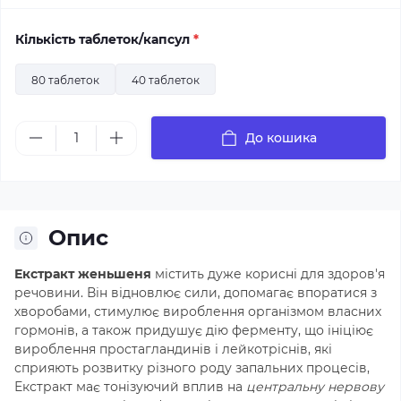
Кількість таблеток/капсул
*
80 таблеток
40 таблеток
До кошика
Опис
Екстракт женьшеня
містить дуже корисні для здоров'я
речовини. Він відновлює сили, допомагає впоратися з
хворобами, стимулює вироблення організмом власних
гормонів, а також придушує дію ферменту, що ініціює
вироблення простагландинів і лейкотріснів, які
сприяють розвитку різного роду запальних процесів,
Екстракт має тонізуючий вплив на
центральну нервову