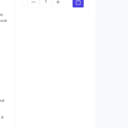
но
ння
ий
 в