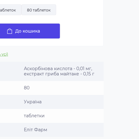
таблеток
80 таблеток
До кошика
 усі)
Аскорбінова кислота - 0,01 мг,
екстракт гриба майтаке - 0,15 г
80
Україна
таблетки
Еліт Фарм