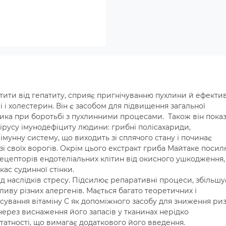
тити від гепатиту, сприяє пригнічуванню пухлини й ефекти
 і холестерин. Він є засобом для підвищення загальної
чника при боротьбі з пухлинними процесами. Також він пока
ірусу імунодефіциту людини: грибні полісахариди,
імунну систему, що виходить зі сплячого стану і починає
і своїх ворогів. Окрім цього екстракт гриба Майтаке поси
рецепторів ендотеліальних клітин від окисного ушкодження,
ас судинної стінки.
ід наслідків стресу. Підсилює репаративні процеси, збільшу
ливу різних алергенів. Мається багато теоретичних і
ування вітаміну С як допоміжного засобу для зниження ри
 через виснаження його запасів у тканинах нерідко
татності, що вимагає додаткового його введення.