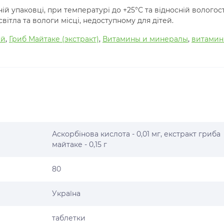
ній упаковці, при температурі до +25°С та відносній вологост
вітла та вологи місці, недоступному для дітей.
ий
,
Гриб Майтаке (экстракт)
,
Витамины и минералы
,
витами
Аскорбінова кислота - 0,01 мг, екстракт гриба
майтаке - 0,15 г
80
Україна
таблетки