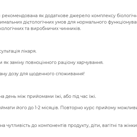
и рекомендована як додаткове джерело комплексу біологіч
имальних дієтологічних умов для нормального функціонува
кологічних та виробничих чинників.
льтація лікаря.
и як заміну повноцінного раціону харчування.
ану дозу для щоденного споживання!
на день між прийомами їжі, або під час їжі.
ймати його до 1-2 місяців. Повторно курс прийому можлив
на чутливість до компонентів продукту, діти, вагітні та жінки