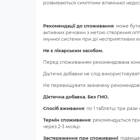
розвиваються симптоми вітамінної недос
Рекомендації до споживання
: може бут
активних речовин з метою створення опт
імунної системи при дії несприятливих е
Не є лікарським засобом.
Перед споживанням рекомендована консу
Дієтичні добавки не слід використовуват
Не перевищувати зазначену рекомендов
Дієтична добавка. Без ГМО.
Спосіб вживання
:
по 1 таблетці три рази 
Термін споживання
:
рекомендується при
через 2-3 місяцi.
Застереження при споживанні
: підвище