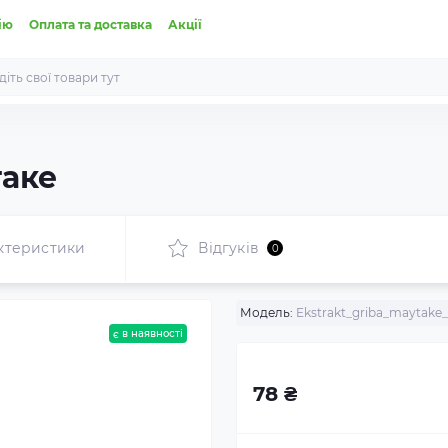
ію
Оплата та доставка
Акції
таке
ктеристики
Відгуків
0
Модель:
Ekstrakt_griba_maytak
є в наявності
78 ₴