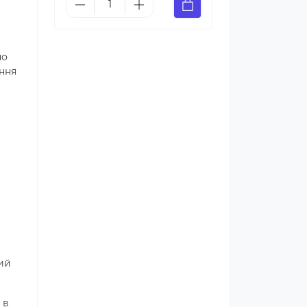
но
ння
ий
 в