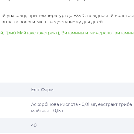
ній упаковці, при температурі до +25°С та відносній вологост
вітла та вологи місці, недоступному для дітей.
ий
,
Гриб Майтаке (экстракт)
,
Витамины и минералы
,
витами
Еліт Фарм
Аскорбінова кислота - 0,01 мг, екстракт гриба
майтаке - 0,15 г
40