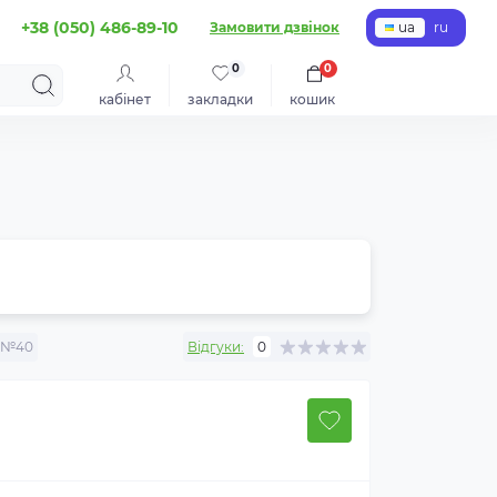
+38 (050) 486-89-10
Замовити дзвінок
ua
ru
0
0
кабінет
закладки
кошик
e_№40
Відгуки:
0