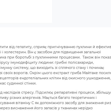
тити від гепатиту, сприяє пригнічуванню пухлини й ефекти
 і холестерин. Він є засобом для підвищення загальної
чника при боротьбі з пухлинними процесами. Також він пока
ірусу імунодефіциту людини: грибні полісахариди,
імунну систему, що виходить зі сплячого стану і починає
і своїх ворогів. Окрім цього екстракт гриба Майтаке поси
рецепторів ендотеліальних клітин від окисного ушкодження,
ас судинної стінки.
ід наслідків стресу. Підсилює репаративні процеси, збільшу
ливу різних алергенів. Мається багато теоретичних і
ування вітаміну С як допоміжного засобу для зниження ри
 через виснаження його запасів у тканинах нерідко