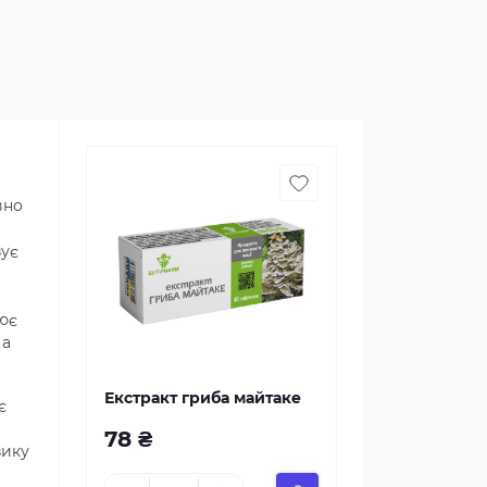
вно
зує
лює
 а
Екстракт гриба майтаке
є
78 ₴
зику