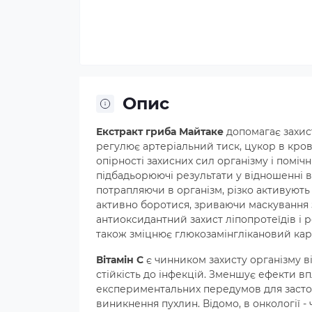
Опис
Екстракт гриба Майтаке
допомагає захис
регулює артеріальний тиск, цукор в крові
опірності захисних сил організму і помі
підбадьорюючі результати у відношенні в
потрапляючи в організм, різко активують 
активно боротися, зриваючи маскування з
антиоксидантний захист ліпопротеїдів і 
також зміцнює глюкозамінглікановий карк
Вітамін С
є чинником захисту організму в
стійкість до інфекцій. Зменшує ефекти вп
експериментальних передумов для застос
виникнення пухлин. Відомо, в онкології -