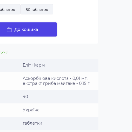
таблеток
80 таблеток
До кошика
 усі)
Еліт Фарм
Аскорбінова кислота - 0,01 мг,
екстракт гриба майтаке - 0,15 г
40
Україна
таблетки