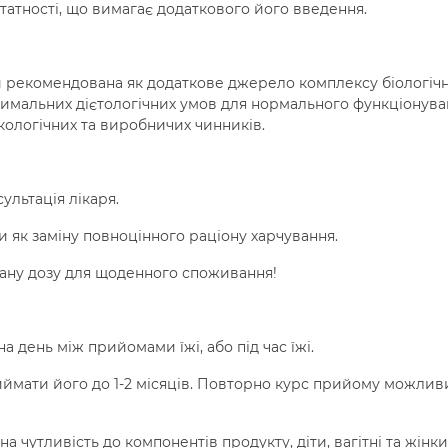
татності, що вимагає додаткового його введення.
и рекомендована як додаткове джерело комплексу біологіч
имальних дієтологічних умов для нормального функціонува
кологічних та виробничих чинників.
льтація лікаря.
и як заміну повноцінного раціону харчування.
ану дозу для щоденного споживання!
на день між прийомами їжі, або під час їжі.
ймати його до 1-2 місяців. Повторно курс прийому можлив
на чутливість до компонентів продукту, діти, вагітні та жінки