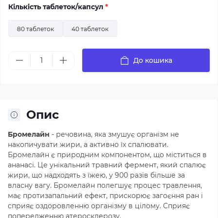
Кількість таблеток/капсул
*
80 таблеток
40 таблеток
До кошика
Опис
Бромелайн
- речовина, яка змушує організм не
накопичувати жири, а активно їх спалювати.
Бромелайн є природним компонентом, що міститься в
ананасі. Це унікальний травний фермент, який спалює
жири, що надходять з їжею, у 900 разів більше за
власну вагу. Бромелайн полегшує процес травлення,
має протизапальний ефект, прискорює загоєння ран і
сприяє оздоровленню організму в цілому. Сприяє
попередженню атеросклерозу.